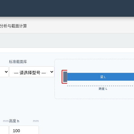
梁分析与截面计算
标准截面库
梁 L
固定端
跨度 L
mm
高度 h
mm