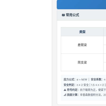
📖 常用公式
类型
悬臂梁
简支梁
应力公式：
σ = M/W |
安全系数：
n
安全判定：
n ≥ 2 安全 | 1.5 ≤ n < 2
⚠️ 符号约定：
向下载荷为正，使梁下
📐 挠度计算：
辛普森数值积分法，20