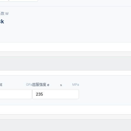
数 W
3k
E
GPa
屈服强度 σ
MPa
s