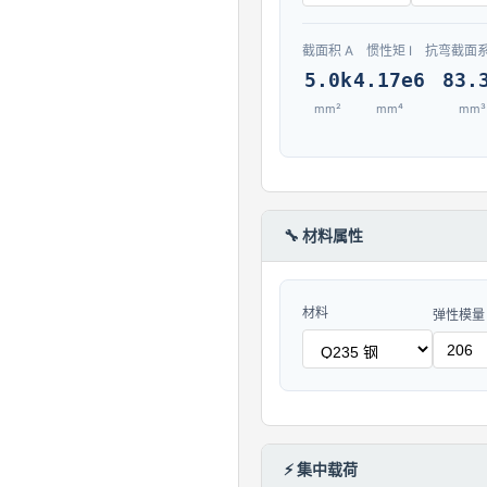
截面积 A
惯性矩 I
抗弯截面系
5.0k
4.17e6
83.
mm²
mm⁴
mm³
🔧 材料属性
材料
弹性模量 
⚡ 集中载荷