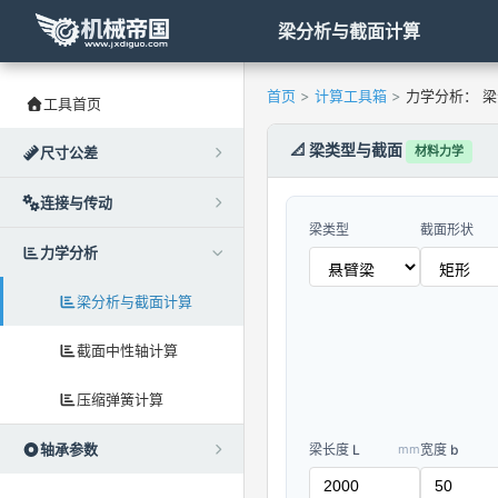
梁分析与截面计算
首页
>
计算工具箱
>
力学分析： 
工具首页
📐 梁类型与截面
尺寸公差
材料力学
连接与传动
梁类型
截面形状
力学分析
梁分析与截面计算
截面中性轴计算
压缩弹簧计算
轴承参数
梁长度 L
mm
宽度 b