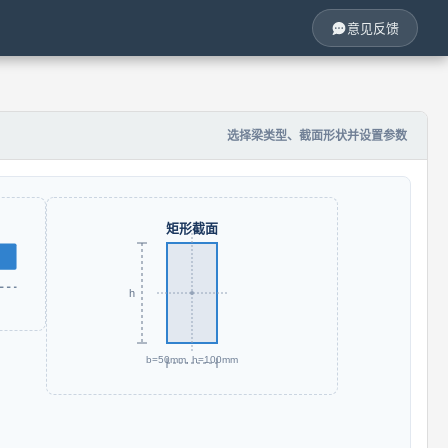
意见反馈
选择梁类型、截面形状并设置参数
矩形截面
h
b=50mm, h=100mm
b