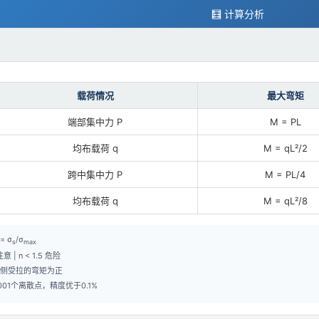
🧮 计算分析
载荷情况
最大弯矩
端部集中力 P
M = PL
均布载荷 q
M = qL²/2
跨中集中力 P
M = PL/4
均布载荷 q
M = qL²/8
 = σ
/σ
s
max
 注意 | n < 1.5 危险
侧受拉的弯矩为正
01个离散点，精度优于0.1%