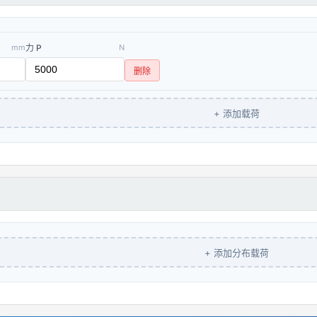
mm
力 P
N
删除
+ 添加载荷
+ 添加分布载荷